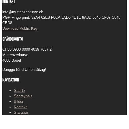
KONTAKT
info@muttenzerkurve.ch
PGP-Fingerprint: 92A4 62E8 F0CA 3AD6 4E1E 9A8D 5646 CF07 C848
CED8
Download Public Key
SPÄNDEKONTO
CH35 0900 0000 4039 7037 2
Muttenzerkurve
4000 Basel
Dangge für d Unterstützig!
NAVIGATION
Saal12
Schreyhals
Bilder
Kontakt
Startsite