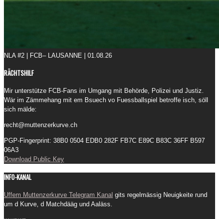
NLA #2 | FCB– LAUSANNE | 01.08.26
RÄCHTSHILF
Mir unterstütze FCB-Fans im Umgang mit Behörde, Polizei und Justiz.
Wär im Zämmehang mit em Bsuech vo Fuessballspiel betroffe isch, söll
sich mälde:
recht@muttenzerkurve.ch
PGP-Fingerprint: 38B0 0504 EDB0 282F FB7C E89C B83C 36FF B597
06A3
Download Public Key
INFO-KANAL
Uffem Muttenzerkurve Telegram Kanal
gits regelmässig Neuigkeite rund
um d Kurve, d Matchdääg und Aaläss.