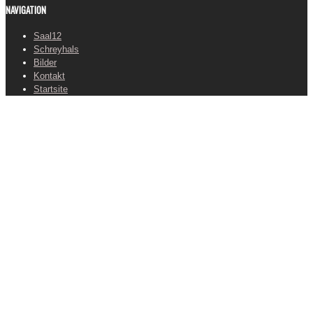
NAVIGATION
Saal12
Schreyhals
Bilder
Kontakt
Startsite