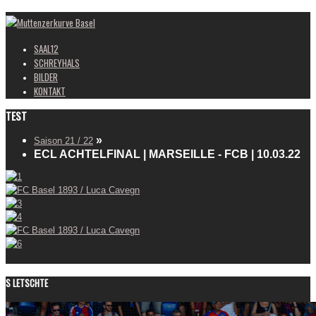
Muttenzerkurve Basel
SAAL12
SCHREYHALS
BILDER
KONTAKT
TEST
»
Saison 21 / 22
ECL ACHTELFINAL | MARSEILLE - FCB | 10.03.22
S LETSCHTE