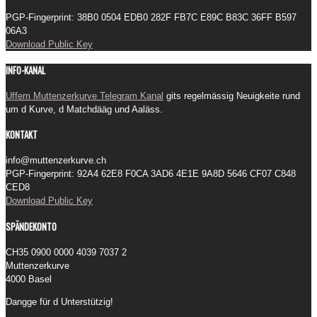
PGP-Fingerprint: 38B0 0504 EDB0 282F FB7C E89C B83C 36FF B597
06A3
Download Public Key
INFO-KANAL
Uffem Muttenzerkurve Telegram Kanal
gits regelmässig Neuigkeite rund
um d Kurve, d Matchdääg und Aaläss.
KONTAKT
info@muttenzerkurve.ch
PGP-Fingerprint: 92A4 62E8 F0CA 3AD6 4E1E 9A8D 5646 CF07 C848
CED8
Download Public Key
SPÄNDEKONTO
CH35 0900 0000 4039 7037 2
Muttenzerkurve
4000 Basel
Dangge für d Unterstützig!