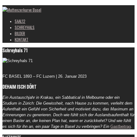
Muttenzerkurve Basel
SAAL12
SCHREYHALS
BILDER
KONTAKT
Schreyhals 71
FC BASEL 1893 – FC Luzern | 26. Januar 2023
DEHAIM ISCH DÖRT
Ein Austauschjahr in Krakau, ein Sabbatical in Melbourne oder ein
Studium in Zürich: Die Gewissheit, nach Hause zu kommen, verleiht dem
Aufenthalt ein Gefühl von Sicherheit und motiviert dazu, das Maximum an
Erinnerungen zu generieren. Doch wie fühlt sich der Auslandsaufenthalt für
einen Basler an, der keinen Plan hat, wann er zurückkehrt? Und wie fühlt
es sich für ihn an, ein paar Tage in Basel zu verbringen? Ein
Gastbeitrag
.