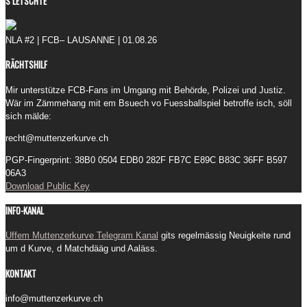
S LETSCHTE
NLA #2 | FCB– LAUSANNE | 01.08.26
RÄCHTSHILF
Mir unterstütze FCB-Fans im Umgang mit Behörde, Polizei und Justiz.
Wär im Zämmehang mit em Bsuech vo Fuessballspiel betroffe isch, söll
sich mälde:
recht@muttenzerkurve.ch
PGP-Fingerprint: 38B0 0504 EDB0 282F FB7C E89C B83C 36FF B597
06A3
Download Public Key
INFO-KANAL
Uffem Muttenzerkurve Telegram Kanal
gits regelmässig Neuigkeite rund
um d Kurve, d Matchdääg und Aaläss.
KONTAKT
info@muttenzerkurve.ch